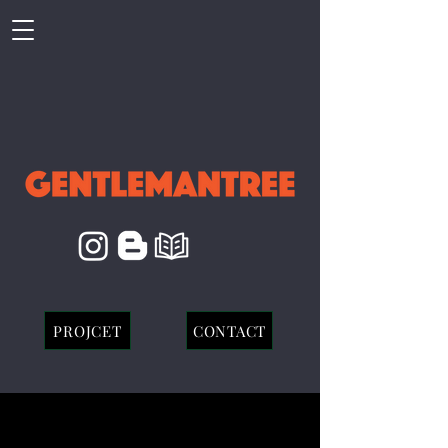
PROJCET
CONTACT
호가든 CF