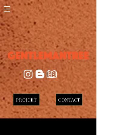
PROJCET
CONTACT
포비에쩨